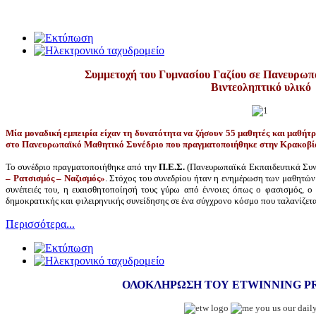
Συμμετοχή του Γυμνασίου Γαζίου σε Πανευρωπ
Βιντεοληπτικό υλικό
Μία μοναδική εμπειρία είχαν τη δυνατότητα να ζήσουν 55 μαθητές και μαθήτρ
στο Πανευρωπαϊκό Μαθητικό Συνέδριο που πραγματοποιήθηκε στην Κρακοβία τ
Το συνέδριο πραγματοποιήθηκε από την
Π.Ε.Σ.
(Πανευρωπαϊκά Εκπαιδευτικά Συν
– Ρατσισμός – Ναζισμός»
. Στόχος του συνεδρίου ήταν η ενημέρωση των μαθητών
συνέπειές του, η ευαισθητοποίησή τους γύρω από έννοιες όπως ο φασισμός, ο
δημοκρατικής και φιλειρηνικής συνείδησης σε ένα σύγχρονο κόσμο που ταλανίζετα
Περισσότερα...
ΟΛΟΚΛΗΡΩΣΗ ΤΟΥ ETWINNING PRO