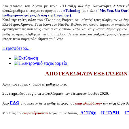
Στο πλαίσιο του Άξονα με τίτλο
«'Η τάξη αλλιώς: Καινοτόμες διδακτικ
ολοκληρώθηκε επιτυχώς το πρόγραμμα
eTwinning
με τίτλο
«“Me, You, Us: Our 
Καθημερινότητά μας σε όλη την Ευρώπη»)
.
Κατά την
τρίτη φάση
του eΤwinning Project, οι μαθητές/-τριες κλήθηκαν να δ
Ελεύθερος Χρόνος
.
Τι με Κάνει να Νιώθω Καλά»
, στο οποίο έπρεπε να αναφερ
δραστηριότητες που τους κάνουν να νιώθουν καλά και να γίνονται δημιουργικοί. 
μαθητές/-τριες κλήθηκαν να απαντήσουν σε ένα
τεστ αυτοαξιολόγησης
σχετικά
μπορείτε να παρακολουθήσετε το βίντεο.
Περισσότερα...
ΑΠΟΤΕΛΕΣΜΑΤΑ ΕΞΕΤΑΣΕΩΝ Ι
Αγαπητοί γονείς/κηδεμόνες, μαθητές/τριες,
Σας ενημερώνουμε για τα αποτελέσματα των εξετάσεων Ιουνίου 2026:
ΕΔΩ
Από
μπορείτε να δείτε μαθητές/τριες που
επαναλαμβάνουν
την τάξη λόγω β
Α΄ Τάξη
Β' ΤΑΞΗ
Γ
Μαθητές που
παραπέμπονται
λόγω βαθμολογίας: