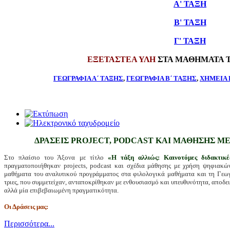
Α' ΤΑΞΗ
Β' ΤΑΞΗ
Γ' ΤΑΞΗ
ΕΞΕΤΑΣΤΕΑ ΥΛΗ
ΣΤΑ ΜΑΘΗΜΑΤΑ Τ
ΓΕΩΓΡΑΦΙΑ Α΄ ΤΑΞΗΣ
,
ΓΕΩΓΡΑΦΙΑ Β΄ ΤΑΞΗΣ
,
ΧΗΜΕΙΑ 
ΔΡΑΣΕΙΣ PROJECT, PODCAST ΚΑΙ ΜΑΘΗΣΗΣ 
Στο πλαίσιο του Άξονα με τίτλο
«Η τάξη αλλιώς: Καινοτόμες διδακτικέ
πραγματοποιήθηκαν projects, podcast και σχέδια μάθησης με χρήση ψηφιακώ
μαθήματα του αναλυτικού προγράμματος στα φιλολογικά μαθήματα και τη Γεωγρ
τριες, που συμμετείχαν, ανταποκρίθηκαν με ενθουσιασμό και υπευθυνότητα, αποδει
αλλά μία επιβεβαιωμένη πραγματικότητα.
Οι Δράσεις μας:
Περισσότερα...