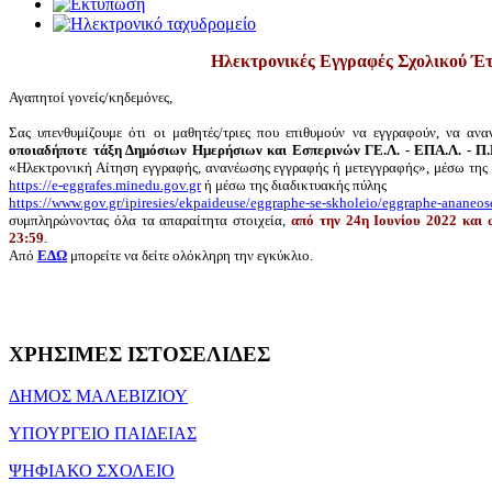
Ηλεκτρονικές Εγγραφές Σχολικού Έτ
Αγαπητοί γονείς/κηδεμόνες,
Σας υπενθυμίζουμε ότι οι μαθητές/τριες που επιθυμούν να εγγραφούν, να αν
οποιαδήποτε τάξη Δημόσιων Ημερήσιων και Εσπερινών ΓΕ.Λ. - ΕΠΑ.Λ. - Π.
«Ηλεκτρονική Αίτηση εγγραφής, ανανέωσης εγγραφής ή μετεγγραφής», μέσω της 
https://e-eggrafes.minedu.gov.gr
ή μέσω της διαδικτυακής πύλης
https://www.gov.gr/ipiresies/ekpaideuse/eggraphe-se-skholeio/eggraphe-ananeo
συμπληρώνοντας όλα τα απαραίτητα στοιχεία,
από την 24η Ιουνίου 2022 και 
23:59
.
Από
ΕΔΩ
μπορείτε να δείτε ολόκληρη την εγκύκλιο.
ΧΡΗΣΙΜΕΣ
ΙΣΤΟΣΕΛΙΔΕΣ
ΔΗΜΟΣ ΜΑΛΕΒΙΖΙΟΥ
ΥΠΟΥΡΓΕΙΟ ΠΑΙΔΕΙΑΣ
ΨΗΦΙΑΚΟ ΣΧΟΛΕΙΟ