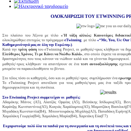
ΟΛΟΚΛΗΡΩΣΗ ΤΟΥ ETWINNING PRO
Στο πλαίσιο του Άξονα με τίτλο
«'Η τάξη αλλιώς: Καινοτόμες διδακτικ
ολοκληρώθηκε επιτυχώς το πρόγραμμα
eTwinning
με τίτλο
«“Me, You, Us: Our 
Καθημερινότητά μας σε όλη την Ευρώπη»)
.
Κατά την
τρίτη φάση
του eΤwinning Project, οι μαθητές/-τριες κλήθηκαν να δ
Ελεύθερος Χρόνος
.
Τι με Κάνει να Νιώθω Καλά»
, στο οποίο έπρεπε να αναφερ
δραστηριότητες που τους κάνουν να νιώθουν καλά και να γίνονται δημιουργικοί. 
μαθητές/-τριες κλήθηκαν να απαντήσουν σε ένα
τεστ αυτοαξιολόγησης
σχετικά
μπορείτε να παρακολουθήσετε το βίντεο.
Στο τέλος τόσο οι καθηγητές, όσο και οι μαθητές/-τριες συμπλήρωσαν ένα
ερωτημ
To eTwinning Project αποτέλεσε για τους μαθητές/τριες μας ένα ταξίδι πρ
δημιουργικότητα και τη συνέπεια.
Στο Etwinning Project συμμετείχαν οι μαθητές:
Αδαμάκης Μάνος (Α5), Αλατζάς Ορφέας (Α5), Βεϊσάκης Ισίδωρος(Α5), Βενι
Καράτζης Κωνσταντίνος(Α5), Κιαγιάς Χαράλαμπος(Α5), Μαματζάκη Βασιλική(Γ6
Μιγαδάκη Κωνσταντία(Β4), Μπουντουράκης Μιχάλης(Α3), Παπαδάκη Ειρήνη(Α3
Χαμαλάκη Γεωργία(Β4), Χαμαλάκη Μαρία(Β4), Χαριτάκη Εύα(Γ7)
Ευχαριστούμε πολύ όλα τα παιδιά για τη συνεργασία και τη συνέπειά τους και 
και δημιουργικά ταξίδια!